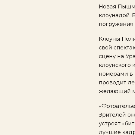
Новая Пышма
клоунадой. 
погружения 
Клоуны Поля
свой спекта
сцену на Ура
клоунского 
номерами в 
проводит ле
желающий мо
«Фотоателье
Зрителей ож
устроят «би
лучшие кадр