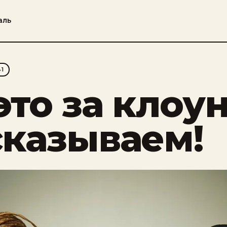
аль
41
это за клоу
сказываем!