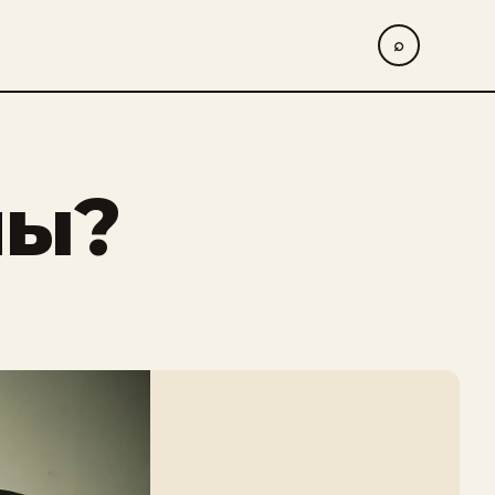
⌕
ны?