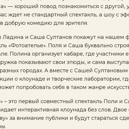
» — хороший повод познакомиться с другой, 
Вас ждет не стандартный спектакль, а шоу с э
в добрую комедию для зрителя.
 Ладина и Саша Султанов покажут на нашем 
кль «Фотоателье». Поля и Саша буквально стро
ле. Полина организует кабаре, где участники 
кружка показывают свои этюды, и сама выступа
разных городах. А вместе с Сашей Султановым
кции о клоунаде и творческие лаборатории, г
жет попробовать себя в таком жанре искусств
» – это первый совместный спектакль Поли и С
идает интерактивная клоунада без слов. Двое
тву» за внимание публики и будут стараться сд
ы.