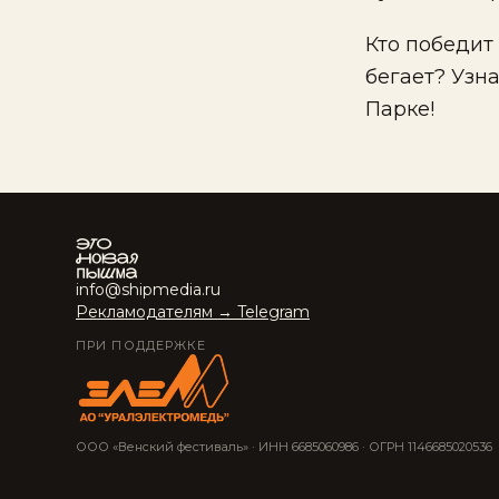
Кто победит
бегает? Узн
Парке!
info@shipmedia.ru
Рекламодателям → Telegram
ПРИ ПОДДЕРЖКЕ
ООО «Венский фестиваль» · ИНН 6685060986 · ОГРН 1146685020536